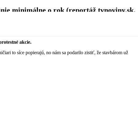
nie minimálne o rok (reportáž tvnoviny.sk,
protestné akcie.
ari to síce popierajú, no nám sa podarilo zistiť, že stavbárom už