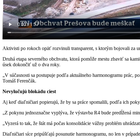
Aktivisti po rokoch opäť rozvinuli transparent, s ktorým bojovali za u
Druhá etapa severného obchvatu, ktorá pomôže mestu zbaviť sa kamió
úsek dokončiť už o dva roky.
„V súčasnosti sa postupuje podľa aktuálneho harmonogramu prác, pokr
Tomáš Ferenčák.
Nevylučujú blokádu ciest
Aj keď diaľničiari popierajú, že by sa práce spomalili, podľa ich pok
„Z pokynu jednoznačne vyplýva, že výstavba R4 bude predĺžená mini
„Vyzerá to tak, že štát má počas konsolidácie vážny problém uhrádzať 
Diaľničiari síce pripúšťajú posunutie harmonogramu, no len v prípade