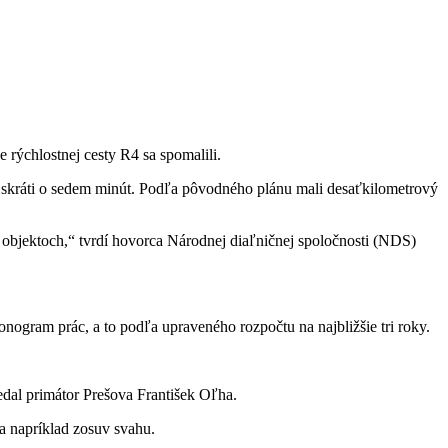
e rýchlostnej cesty R4 sa spomalili.
 skráti o sedem minút. Podľa pôvodného plánu mali desaťkilometrový
h objektoch,“ tvrdí hovorca Národnej diaľničnej spoločnosti (NDS)
onogram prác, a to podľa upraveného rozpočtu na najbližšie tri roky.
vedal primátor Prešova František Oľha.
da napríklad zosuv svahu.