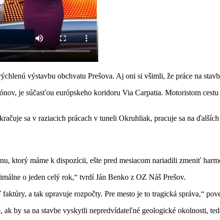
rýchlenú výstavbu obchvatu Prešova. Aj oni si všimli, že práce na stavb
nov, je súčasťou európskeho koridoru Via Carpatia. Motoristom cestu
ačuje sa v raziacich prácach v tuneli Okruhliak, pracuje sa na ďalšíc
ynu, ktorý máme k dispozícii, ešte pred mesiacom nariadili zmeniť harm
málne o jeden celý rok,“ tvrdí Ján Benko z OZ Náš Prešov.
faktúry, a tak upravuje rozpočty. Pre mesto je to tragická správa,“ po
, ak by sa na stavbe vyskytli nepredvídateľné geologické okolnosti, te