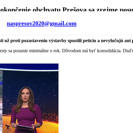
okončenie obchvatu Prešova sa zrejme posu
naspresov2020@gmail.com
i už proti pozastaveniu výstavby spustili petíciu a nevylučujú ani 
sty sa posunie minimálne o rok. Dôvodom má byť konsolidácia. Diaľniči
kt