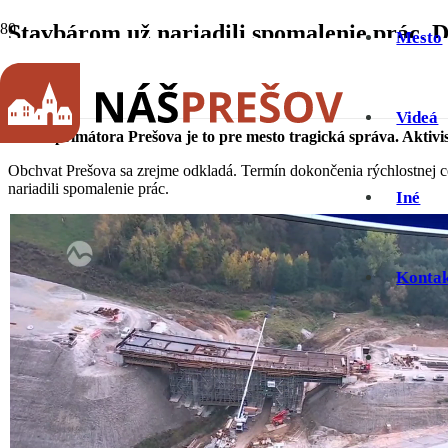
Stavbárom už nariadili spomalenie prác. D
Mesto
24.10.2025)
26. októbra 2025
Videá
Podľa primátora Prešova je to pre mesto tragická správa. Aktivist
Obchvat Prešova sa zrejme odkladá. Termín dokončenia rýchlostnej ce
nariadili spomalenie prác.
Iné
Konta