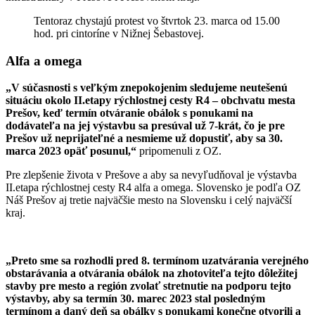
Tentoraz chystajú protest vo štvrtok 23. marca od 15.00
hod. pri cintoríne v Nižnej Šebastovej.
Alfa a omega
„V súčasnosti s veľkým znepokojenim sledujeme neutešenú
situáciu okolo II.etapy rýchlostnej cesty R4 – obchvatu mesta
Prešov, keď termín otváranie obálok s ponukami na
dodávateľa na jej výstavbu sa presúval už 7-krát, čo je pre
Prešov už neprijateľné a nesmieme už dopustiť, aby sa 30.
marca 2023 opäť posunul,“
pripomenuli z OZ.
Pre zlepšenie života v Prešove a aby sa nevyľudňoval je výstavba
II.etapa rýchlostnej cesty R4 alfa a omega. Slovensko je podľa OZ
Náš Prešov aj tretie najväčšie mesto na Slovensku i celý najväčší
kraj.
„Preto sme sa rozhodli pred 8. termínom uzatvárania verejného
obstarávania a otvárania obálok na zhotoviteľa tejto dôležitej
stavby pre mesto a región zvolať stretnutie na podporu tejto
výstavby, aby sa termín 30. marec 2023 stal posledným
termínom a daný deň sa obálky s ponukami konečne otvorili a