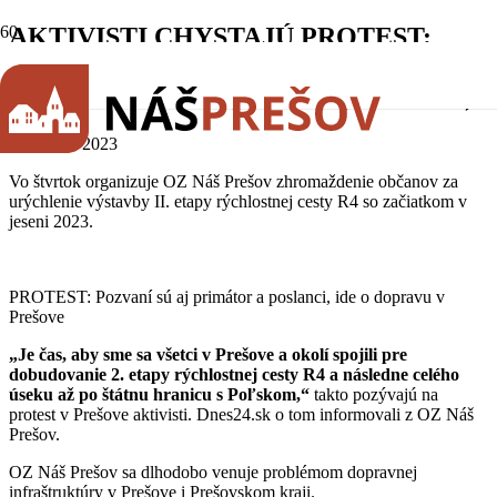
AKTIVISTI CHYSTAJÚ PROTEST:
Pozvaní sú aj primátor a poslanci, ide o
dopravu v Prešove (dnes24.sk, 20.3.2023)
20. marca 2023
Vo štvrtok organizuje OZ Náš Prešov zhromaždenie občanov za
urýchlenie výstavby II. etapy rýchlostnej cesty R4 so začiatkom v
jeseni 2023.
PROTEST: Pozvaní sú aj primátor a poslanci, ide o dopravu v
Prešove
„Je čas, aby sme sa všetci v Prešove a okolí spojili pre
dobudovanie 2. etapy rýchlostnej cesty R4 a následne celého
úseku až po štátnu hranicu s Poľskom,“
takto pozývajú na
protest v Prešove aktivisti. Dnes24.sk o tom informovali z OZ Náš
Prešov.
OZ Náš Prešov sa dlhodobo venuje problémom dopravnej
infraštruktúry v Prešove i Prešovskom kraji.