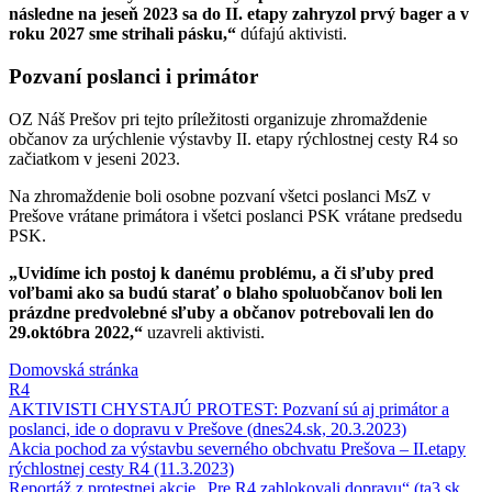
následne na jeseň 2023 sa do II. etapy zahryzol prvý bager a v
roku 2027 sme strihali pásku,“
dúfajú aktivisti.
Pozvaní poslanci i primátor
OZ Náš Prešov pri tejto príležitosti organizuje zhromaždenie
občanov za urýchlenie výstavby II. etapy rýchlostnej cesty R4 so
začiatkom v jeseni 2023.
Na zhromaždenie boli osobne pozvaní všetci poslanci MsZ v
Prešove vrátane primátora i všetci poslanci PSK vrátane predsedu
PSK.
„Uvidíme ich postoj k danému problému, a či sľuby pred
voľbami ako sa budú starať o blaho spoluobčanov boli len
prázdne predvolebné sľuby a občanov potrebovali len do
29.októbra 2022,“
uzavreli aktivisti.
Domovská stránka
R4
AKTIVISTI CHYSTAJÚ PROTEST: Pozvaní sú aj primátor a
poslanci, ide o dopravu v Prešove (dnes24.sk, 20.3.2023)
Akcia pochod za výstavbu severného obchvatu Prešova – II.etapy
rýchlostnej cesty R4 (11.3.2023)
Reportáž z protestnej akcie „Pre R4 zablokovali dopravu“ (ta3.sk,