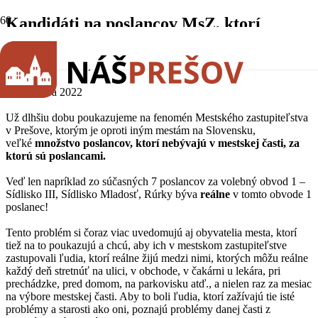
Kandidáti na poslancov MsZ, ktorí
nebývajú v obvode, kde kandidujú
(26.10.2022)
26. októbra 2022
Už dlhšiu dobu poukazujeme na fenomén Mestského zastupiteľstva
v Prešove, ktorým je oproti iným mestám na Slovensku,
veľké
množstvo poslancov, ktorí nebývajú v mestskej časti, za
ktorú sú poslancami.
Veď len napríklad zo súčasných 7 poslancov za volebný obvod 1 –
Sídlisko III, Sídlisko Mladosť, Rúrky býva
reálne
v tomto obvode 1
poslanec!
Tento problém si čoraz viac uvedomujú aj obyvatelia mesta, ktorí
tiež na to poukazujú a chcú, aby ich v mestskom zastupiteľstve
zastupovali ľudia, ktorí reálne žijú medzi nimi, ktorých môžu reálne
každý deň stretnúť na ulici, v obchode, v čakárni u lekára, pri
prechádzke, pred domom, na parkovisku atď., a nielen raz za mesiac
na výbore mestskej časti. Aby to boli ľudia, ktorí zažívajú tie isté
problémy a starosti ako oni, poznajú problémy danej časti z