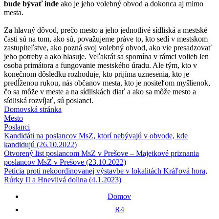
bude bývať inde
ako je jeho volebný obvod a dokonca aj mimo
mesta.
Za hlavný dôvod, prečo mesto a jeho jednotlivé sídliská a mestské
časti sú na tom, ako sú, považujeme práve to, kto sedí v mestskom
zastupiteľstve, ako pozná svoj volebný obvod, ako vie presadzovať
jeho potreby a ako hlasuje. Veľakrát sa spomína v rámci volieb len
osoba primátora a fungovanie mestského úradu. Ale tým, kto v
konečnom dôsledku rozhoduje, kto prijíma uznesenia, kto je
predĺženou rukou, nás občanov mesta, kto je nositeľom myšlienok,
čo sa môže v meste a na sídliskách diať a ako sa môže mesto a
sídliská rozvíjať, sú poslanci.
Domovská stránka
Mesto
Poslanci
Kandidáti na poslancov MsZ, ktorí nebývajú v obvode, kde
kandidujú (26.10.2022)
Otvorený list poslancom MsZ v Prešove – Majetkové priznania
poslancov MsZ v Prešove (23.10.2022)
Petícia proti nekoordinovanej výstavbe v lokalitách Kráľová hora,
Rúrky II a Hnevlivá dolina (4.1.2023)
Domov
R4