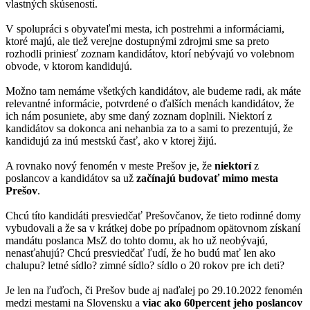
vlastných skúseností.
V spolupráci s obyvateľmi mesta, ich postrehmi a informáciami,
ktoré majú, ale tiež verejne dostupnými zdrojmi sme sa preto
rozhodli priniesť zoznam kandidátov, ktorí nebývajú vo volebnom
obvode, v ktorom kandidujú.
Možno tam nemáme všetkých kandidátov, ale budeme radi, ak máte
relevantné informácie, potvrdené o ďalších menách kandidátov, že
ich nám posuniete, aby sme daný zoznam doplnili. Niektorí z
kandidátov sa dokonca ani nehanbia za to a sami to prezentujú, že
kandidujú za inú mestskú časť, ako v ktorej žijú.
A rovnako nový fenomén v meste Prešov je, že
niektorí
z
poslancov a kandidátov sa už
začínajú budovať mimo mesta
Prešov
.
Chcú títo kandidáti presviedčať Prešovčanov, že tieto rodinné domy
vybudovali a že sa v krátkej dobe po prípadnom opätovnom získaní
mandátu poslanca MsZ do tohto domu, ak ho už neobývajú,
nenasťahujú? Chcú presviedčať ľudí, že ho budú mať len ako
chalupu? letné sídlo? zimné sídlo? sídlo o 20 rokov pre ich deti?
Je len na ľuďoch, či Prešov bude aj naďalej po 29.10.2022 fenomén
medzi mestami na Slovensku a
viac ako 60percent jeho poslancov